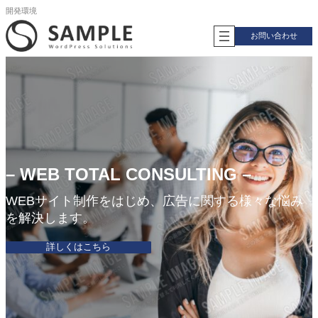
内
開発環境
容
お問い合わせ
を
ス
キ
ッ
プ
– WEB TOTAL CONSULTING –
WEBサイト制作をはじめ、広告に関する様々な悩み
を解決します。
詳しくはこちら